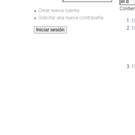
c
Contie
Crear nueva cuenta
i
Solicitar una nueva contraseña
E
p
E
a
l
E