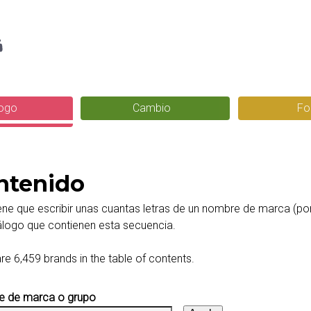
Pasar
g
al
contenido
principal
logo
Cambio
Fo
ntenido
ene que escribir unas cuantas letras de un nombre de marca (po
álogo que contienen esta secuencia.
re 6,459 brands in the table of contents.
 de marca o grupo