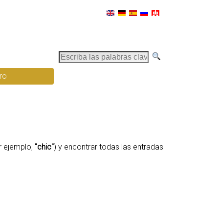
E
s
ro
c
r
i
b
a
l
r ejemplo,
"chic"
) y encontrar todas las entradas
a
s
p
a
l
a