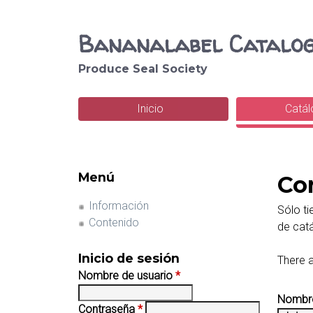
Bananalabel Catalo
Produce Seal Society
B
u
Inicio
Catá
M
s
e
c
n
Menú
Co
a
ú
Información
r
Sólo ti
p
Contenido
de cat
r
Inicio de sesión
There a
i
Nombre de usuario
*
n
Nombre
Contraseña
*