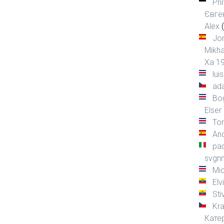
Prii
Євге
Alex
Jo
Mikha
Xa 1
lui
ad
Bo
Elser
To
An
pa
svgn
Mi
Elv
Sti
Kra
Кате