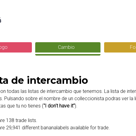
Pasar
g
al
contenido
principal
logo
Cambio
Fo
sta de intercambio
on todas las listas de intercambio que tenemos. La lista de int
. Pulsando sobre el nombre de un colleccionista podras ver la l
tas que tu no tienes (
"I don't have it"
).
re 138 trade lists.
re 29,941 different bananalabels available for trade.