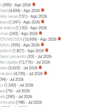
r
(390)
- Ago 2026
chael
(4,434)
- Ago 2026
hnny navas
(151)
- Ago 2026
rbara
(1,241)
- Ago 2026
k Ankins
(1,132)
- Ago 2026
nkman
(243)
- Ago 2026
TER NIESSEN
(10,939)
- Ago 2026
doforo
(935)
- Ago 2026
achimV
(1,827)
- Ago 2026
efano Lassandro
(33)
- Jul 2026
ter Ugalde
(12,776)
- Jul 2026
empa
(3,423)
- Jul 2026
mbolino
(4,735)
- Jul 2026
(94)
- Jul 2026
ko
(1,243)
- Jul 2026
npa
(79)
- Jul 2026
hek
(290)
- Jul 2026
ymsvejda
(198)
- Jul 2026