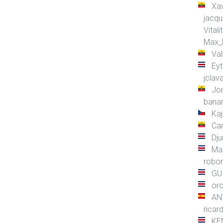
Xa
jacq
Vitali
Max_
Val
Eyt
jclav
Jo
bana
Ka
Car
Dju
Ma
robo
GU
or
AN
ricar
KE