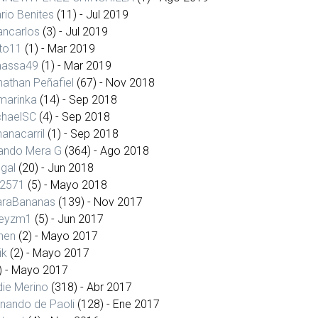
ario Benites
(11)
- Jul 2019
ancarlos
(3)
- Jul 2019
ito11
(1)
- Mar 2019
massa49
(1)
- Mar 2019
athan Peñafiel
(67)
- Nov 2018
marinka
(14)
- Sep 2018
chaelSC
(4)
- Sep 2018
anacarril
(1)
- Sep 2018
lando Mera G
(364)
- Ago 2018
gal
(20)
- Jun 2018
2571
(5)
- Mayo 2018
araBananas
(139)
- Nov 2017
ueyzm1
(5)
- Jun 2017
nen
(2)
- Mayo 2017
ik
(2)
- Mayo 2017
)
- Mayo 2017
ie Merino
(318)
- Abr 2017
nando de Paoli
(128)
- Ene 2017