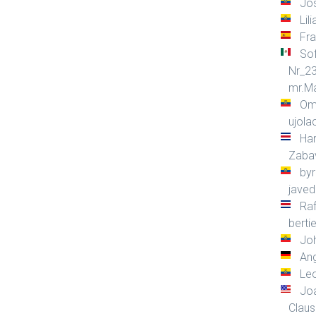
Jo
Lil
Fr
Sof
Nr_2
mr.Ma
Oma
ujola
Ha
Zaba
by
jave
Raf
berti
Jo
Ang
Leo
Jo
Claus