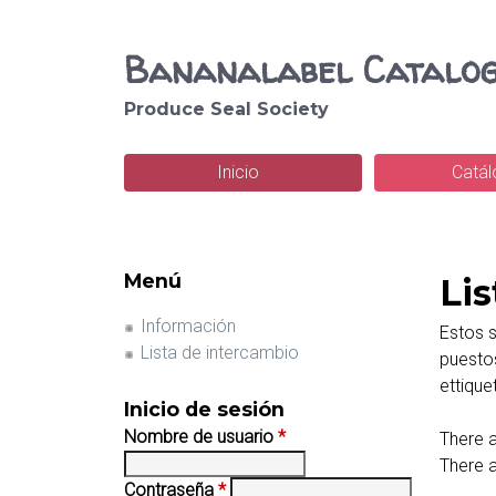
Bananalabel Catalo
Produce Seal Society
B
u
Inicio
Catá
M
s
e
c
n
Menú
Li
a
ú
Información
r
Estos s
p
Lista de intercambio
puestos
ettique
r
Inicio de sesión
i
Nombre de usuario
*
There a
There a
n
Contraseña
*