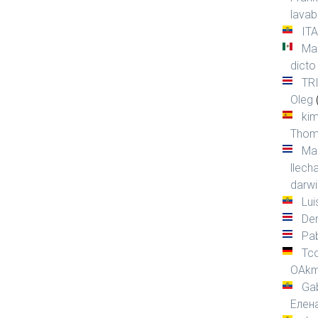
lava
IT
Mar
dicto
TR
Oleg
ki
Thom
Ma
llech
darwi
Lui
Den
Pa
Tc
OAkm
Gab
Елен