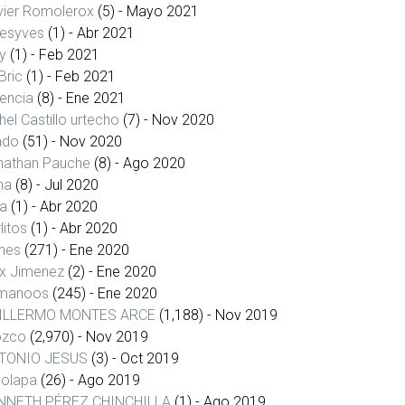
vier Romolerox
(5)
- Mayo 2021
uesyves
(1)
- Abr 2021
ty
(1)
- Feb 2021
Bric
(1)
- Feb 2021
encia
(8)
- Ene 2021
hel Castillo urtecho
(7)
- Nov 2020
ado
(51)
- Nov 2020
nathan Pauche
(8)
- Ago 2020
na
(8)
- Jul 2020
ja
(1)
- Abr 2020
litos
(1)
- Abr 2020
nes
(271)
- Ene 2020
x Jimenez
(2)
- Ene 2020
manoos
(245)
- Ene 2020
ILLERMO MONTES ARCE
(1,188)
- Nov 2019
ozco
(2,970)
- Nov 2019
TONIO JESUS
(3)
- Oct 2019
dolapa
(26)
- Ago 2019
NNETH PÉREZ CHINCHILLA
(1)
- Ago 2019