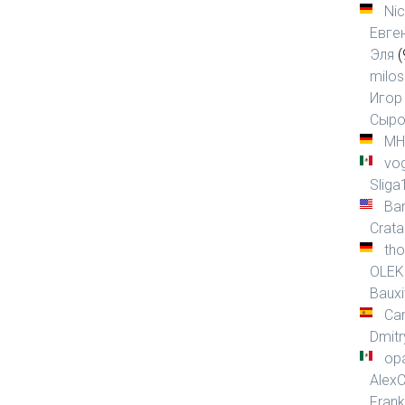
Ni
Евге
Эля
(
milos
Игор
Сыро
MH
vo
Sliga
Ba
Crat
tho
OLEK
Bauxi
Ca
Dmitr
op
Alex
Frank