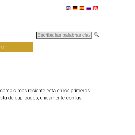
E
s
ro
c
r
i
b
a
l
ercambio mas reciente esta en los primeros
a
ista de duplicados, unicamente con las
s
p
a
l
a