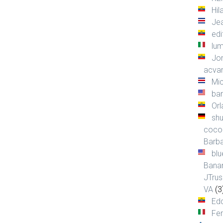
Hil
Je
ed
lu
Jon
acva
Mi
ban
Or
shu
coco
Barb
bl
Bana
JTrus
VA
(3
Edd
Fer