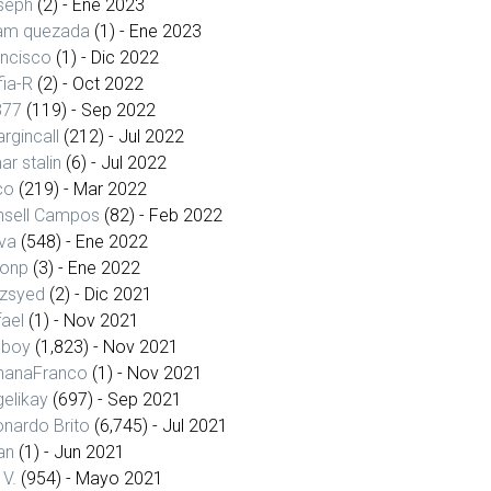
seph
(2)
- Ene 2023
iam quezada
(1)
- Ene 2023
ancisco
(1)
- Dic 2022
ia-R
(2)
- Oct 2022
377
(119)
- Sep 2022
rgincall
(212)
- Jul 2022
r stalin
(6)
- Jul 2022
co
(219)
- Mar 2022
nsell Campos
(82)
- Feb 2022
va
(548)
- Ene 2022
ronp
(3)
- Ene 2022
dzsyed
(2)
- Dic 2021
ael
(1)
- Nov 2021
eboy
(1,823)
- Nov 2021
hanaFranco
(1)
- Nov 2021
elikay
(697)
- Sep 2021
nardo Brito
(6,745)
- Jul 2021
an
(1)
- Jun 2021
 V.
(954)
- Mayo 2021