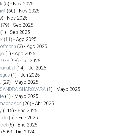
ck
(5)
- Nov 2025
ний
(60)
- Nov 2025
9)
- Nov 2025
(79)
- Sep 2025
(1)
- Sep 2025
к
(11)
- Ago 2025
ofmann
(3)
- Ago 2025
go
(1)
- Ago 2025
1973
(93)
- Jul 2025
nanabal
(14)
- Jul 2025
aegus
(1)
- Jun 2025
.
(29)
- Mayo 2025
SANDRA SHAROVARA
(1)
- Mayo 2025
te
(1)
- Mayo 2025
machoAdri
(26)
- Abr 2025
y
(115)
- Ene 2025
axlo
(5)
- Ene 2025
Cool
(6)
- Ene 2025
(509)
- Dic 2024