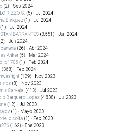
bb
(2)
- Sep 2024
ALO RIZZO S.
(5)
- Jul 2024
ia Enriquez
(1)
- Jul 2024
(1)
- Jul 2024
ISTAN BARRANTES
(3,551)
- Jun 2024
(2)
- Jun 2024
mbanana
(26)
- Abr 2024
as Anker
(5)
- Mar 2024
cho1705
(1)
- Feb 2024
a
(368)
- Feb 2024
nwasright
(129)
- Nov 2023
s_rios
(8)
- Nov 2023
nis Carvajal
(413)
- Jul 2023
blo Barquero Lopez
(4,838)
- Jul 2023
one
(12)
- Jul 2023
alov
(1)
- Mayo 2023
riel picoita
(1)
- Feb 2023
а276
(162)
- Ene 2023