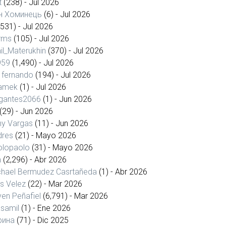
t
(238)
- Jul 2026
н Хоминець
(6)
- Jul 2026
(531)
- Jul 2026
rms
(105)
- Jul 2026
il_Materukhin
(370)
- Jul 2026
959
(1,490)
- Jul 2026
s fernando
(194)
- Jul 2026
amek
(1)
- Jul 2026
gantes2066
(1)
- Jun 2026
(29)
- Jun 2026
ny Vargas
(11)
- Jun 2026
dres
(21)
- Mayo 2026
olopaolo
(31)
- Mayo 2026
n
(2,296)
- Abr 2026
chael Bermudez Casrtañeda
(1)
- Abr 2026
is Velez
(22)
- Mar 2026
ven Peñafiel
(6,791)
- Mar 2026
samil
(1)
- Ene 2026
рина
(71)
- Dic 2025