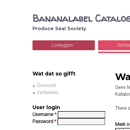
Bananalabel Catalo
Produce Seal Society
S
e
Losleggen
Verte
M
a
a
r
i
Wat dat so gifft
Wa
c
n
Översicht
h
Geev hi
m
Verteeknis
Katalo
e
User login
There a
n
Username
*
Password
*
u
Mark o