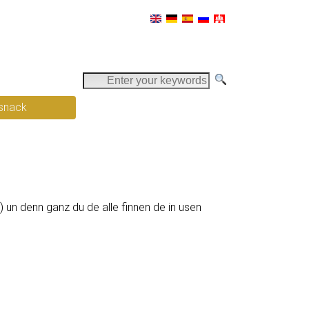
E
n
snack
t
e
r
y
o
u
 un denn ganz du de alle finnen de in usen
r
k
e
y
w
o