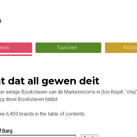
Skip
g
to
main
content
eknis
Tuuschen
Klöön
t dat all gewen deit
er eenige Bookstaven van de Markennooms in (ton Bispill: "chiq")
og disse Bookstaven hebbt.
re 6,459 brands in the table of contents.
f Barg