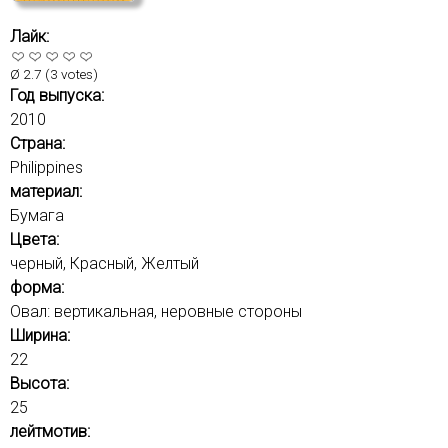
е
с
Лайк:
л
Ø
2.7
(
3
votes)
о
Год выпуска:
в
2010
а
Страна:
д
Philippines
л
материал:
я
Бумага
п
Цвета:
о
черный, Красный, Желтый
и
форма:
с
Овал: вертикальная, неровные стороны
к
Ширина:
а
22
Высота:
25
лейтмотив: