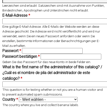
ü
i
ü
Leerzeichen sind erlaubt. Satzzeichen sind mit Ausnahme von Punkten,
s
v
Bindestrichen, Apostrophen und Unterstrichen nicht erlaubt.
s
e
E-Mail-Adresse
*
e
r
l
R
Eine gültige E-Mail-Adresse. Alle E-Mails der Website werden an diese
w
e
Adresse geschickt. Die Adresse wird nicht veröffentlicht und wird nur
ö
i
verwendet, wenn Sie ein neues Passwort anfordern oder wenn Sie
einstellen, bestimmte Informationen oder Benachrichtigungen per E-
r
t
Mail zu erhalten.
t
e
Passwort
*
e
r
Passwort bestätigen
*
r
)
Geben Sie das Passwort für das neue Konto in beide Felder ein.
What is the first name of the administrator of this catalog? /
¿Cuál es el nombre de pila del administrador de este
catálogo?
*
This question is for testing whether or not you are a human visitor and
to prevent automated spam submissions.
Country
*
The country where you live and collect banana labels.